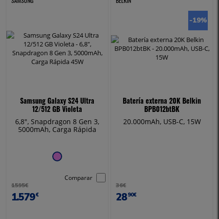
SAMSUNG
BELKIN
-19
%
Samsung Galaxy S24 Ultra
Batería externa 20K Belkin
12/512 GB Violeta
BPB012btBK
6,8", Snapdragon 8 Gen 3,
20.000mAh, USB-C, 15W
5000mAh, Carga Rápida
45W
Comparar
1595€
36€
1.579
28
€
90€