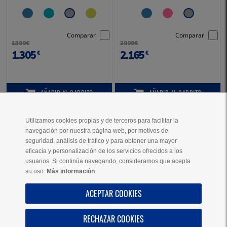
Comparar
Comparar
1399€
2999€
1.305
2.165
€
€
AÑADIR
AL CARRITO
AÑADIR
AL CARRITO
AÑADIR AL CARRITO
AÑADIR AL CARRITO
Utilizamos cookies propias y de terceros para facilitar la
navegación por nuestra página web, por motivos de
VER MÁS PRODUCTOS
seguridad, análisis de tráfico y para obtener una mayor
eficacia y personalización de los servicios ofrecidos a los
usuarios. Si continúa navegando, consideramos que acepta
su uso.
Más información
AYUDA
ACEPTAR COOKIES
SOBRE NOSOTROS
RECHAZAR COOKIES