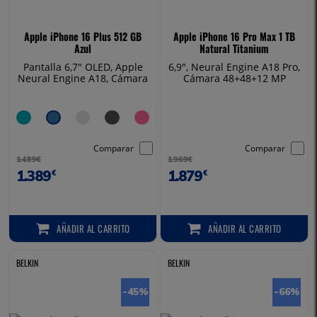
Apple iPhone 16 Plus 512 GB
Apple iPhone 16 Pro Max 1 TB
Azul
Natural Titanium
Pantalla 6,7" OLED, Apple
6,9", Neural Engine A18 Pro,
Neural Engine A18, Cámara
Cámara 48+48+12 MP
48+12 MP
Comparar
Comparar
1489€
1969€
1.389
1.879
€
€
AÑADIR
AL CARRITO
AÑADIR
AL CARRITO
AÑADIR AL CARRITO
AÑADIR AL CARRITO
BELKIN
BELKIN
-45
%
-66
%