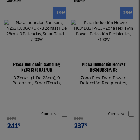
SAMSUNG
HOOVER
-19
%
-25
%
Placa Inducción Samsung
Placa Inducción Hoover
NZ63T3706A1/UR
H634DB3TP/G3
3 Zonas (1 De 28cm), 9
Zona Flex Twin Power,
Potencias, SmartTouch,
Detección Recipientes,
7200W
7100W
Comparar
Comparar
297€
315€
241
237
€
€