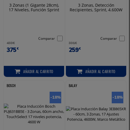
3 Zonas (1 Gigante 28cm),
3 Zonas, Detección
17 Niveles, Función Sprint
Recipientes, Sprint, 4.600W
(boost)
Comparar
Comparar
433€
331€
375
259
€
€
AÑADIR
AL CARRITO
AÑADIR
AL CARRITO
AÑADIR AL CARRITO
AÑADIR AL CARRITO
BOSCH
BALAY
-18
%
-18
%