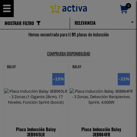
0
MOSTRAR FILTRO
COCINA
Hemos encontrado para ti
91
placas de inducción
COMPRUEBA DISPONIBILIDAD
BALAY
BALAY
-13
%
-22
%
Placa Inducción Balay
Placa Inducción Balay
3EB965LR
3EB864FR