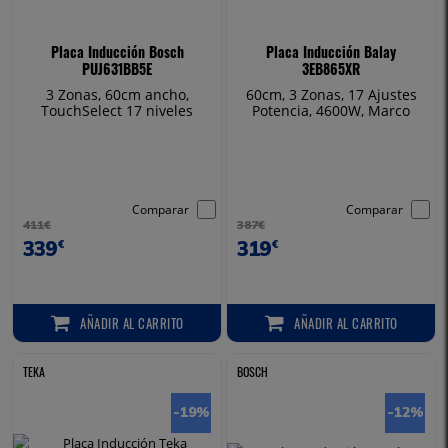
Placa Inducción Bosch
Placa Inducción Balay
PUJ631BB5E
3EB865XR
3 Zonas, 60cm ancho,
60cm, 3 Zonas, 17 Ajustes
TouchSelect 17 niveles
Potencia, 4600W, Marco
potencia, 4600 W
Metátlico
Comparar
Comparar
411€
387€
339
319
€
€
AÑADIR
AL CARRITO
AÑADIR
AL CARRITO
AÑADIR AL CARRITO
AÑADIR AL CARRITO
TEKA
BOSCH
-19
%
-12
%