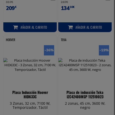
337€
207€
209
134
€
10€
AÑADIR
AL CARRITO
AÑADIR
AL CARRITO
AÑADIR AL CARRITO
AÑADIR AL CARRITO
HOOVER
TEKA
-36
%
-19
%
Placa Inducción Hoover
Placa de inducción Teka
HID633C
IZC42400MSP 112510023
3 Zonas, 32 cm, 7100 W,
2 zonas, 45 cm, 3600 W,
Temporizador, Táctil
negro