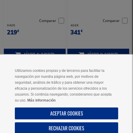
Comparar
Comparar
342€
421€
219
341
€
€
AÑADIR
AL CARRITO
AÑADIR
AL CARRITO
AÑADIR AL CARRITO
AÑADIR AL CARRITO
Utilizamos cookies propias y de terceros para facilitar la
navegación por nuestra página web, por motivos de
VER MÁS PRODUCTOS
seguridad, análisis de tráfico y para obtener una mayor
eficacia y personalización de los servicios ofrecidos a los
usuarios. Si continúa navegando, consideramos que acepta
su uso.
Más información
AYUDA
ACEPTAR COOKIES
SOBRE NOSOTROS
RECHAZAR COOKIES