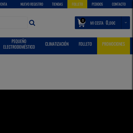
UENTA
NUEVO REGISTRO
TIENDAS
FOLLETO
PEDIDOS
CONTACTO
0
0,
MI CESTA
€
00
PEQUEÑO
CLIMATIZACIÓN
FOLLETO
PROMOCIONES
ELECTRODOMÉSTICO