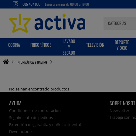
605 467 000
Lunes a Viernes de 09:00 a 19:00
LAVADO
DEPORTE
COCINA
FRIGORÍFICOS
TELEVISIÓN
Y
Y OCIO
SECADO
INFORMÁTICA Y GAMING
No se han encontrado productos
AYUDA
SOBRE NOSOT
Condiciones de contratación
Newsletter
Trabaja con n
Seguimiento de pedidos
Extensión de garantía y daño accidental
Devoluciones