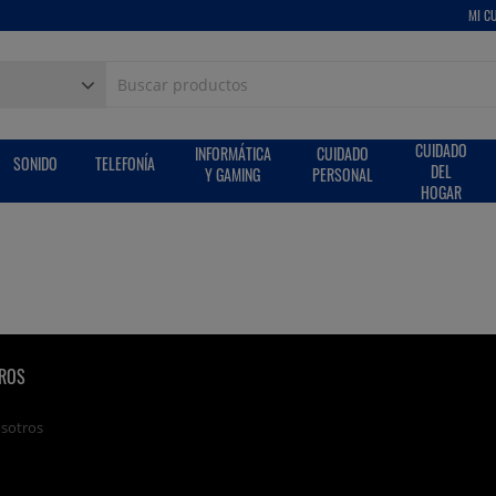
MI C
CUIDADO
INFORMÁTICA
CUIDADO
SONIDO
TELEFONÍA
DEL
Y GAMING
PERSONAL
HOGAR
ROS
osotros