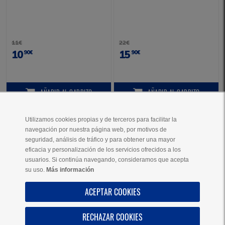
11€
22€
10
15
90€
90€
AÑADIR
AL CARRITO
AÑADIR
AL CARRITO
AÑADIR AL CARRITO
AÑADIR AL CARRITO
Utilizamos cookies propias y de terceros para facilitar la
navegación por nuestra página web, por motivos de
VER MÁS PRODUCTOS
seguridad, análisis de tráfico y para obtener una mayor
eficacia y personalización de los servicios ofrecidos a los
usuarios. Si continúa navegando, consideramos que acepta
su uso.
Más información
AYUDA
ACEPTAR COOKIES
SOBRE NOSOTROS
RECHAZAR COOKIES