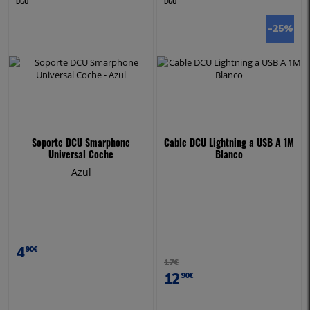
DCU
DCU
-25
%
Soporte DCU Smarphone
Cable DCU Lightning a USB A 1M
Universal Coche
Blanco
Azul
4
90€
17€
12
90€