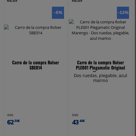
ROLSER
ROLSER
-5
%
-13
%
Carro de la compra Rolser
Carro de la compra Rolser
SBE014
PLE001 Plegamatic Original
Marengo
Dos ruedas, plegable, azul
marino
66€
50€
62
43
30€
40€