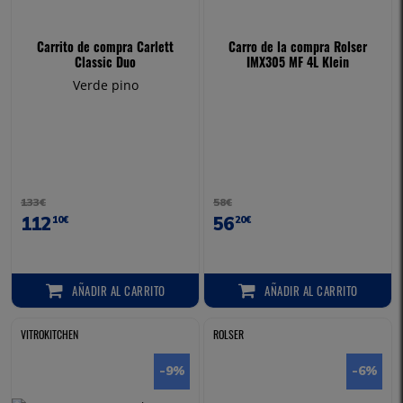
Carrito de compra Carlett
Carro de la compra Rolser
Classic Duo
IMX305 MF 4L Klein
Verde pino
133€
58€
112
56
10€
20€
AÑADIR
AL CARRITO
AÑADIR
AL CARRITO
AÑADIR AL CARRITO
AÑADIR AL CARRITO
VITROKITCHEN
ROLSER
-9
%
-6
%