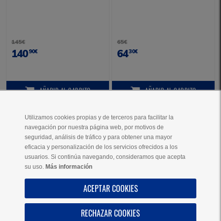
145€
65€
140
64
90€
30€
AÑADIR
AL CARRITO
AÑADIR
AL CARRITO
AÑADIR AL CARRITO
AÑADIR AL CARRITO
Utilizamos cookies propias y de terceros para facilitar la
navegación por nuestra página web, por motivos de
VER MÁS PRODUCTOS
seguridad, análisis de tráfico y para obtener una mayor
eficacia y personalización de los servicios ofrecidos a los
usuarios. Si continúa navegando, consideramos que acepta
su uso.
Más información
AYUDA
ACEPTAR COOKIES
SOBRE NOSOTROS
RECHAZAR COOKIES