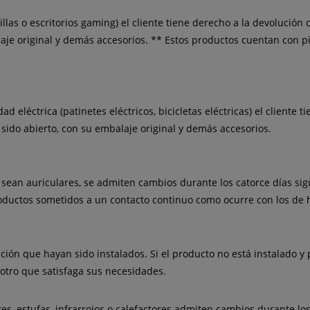
llas o escritorios gaming) el cliente tiene derecho a la devolución 
alaje original y demás accesorios. ** Estos productos cuentan con 
 eléctrica (patinetes eléctricos, bicicletas eléctricas) el cliente 
 sido abierto, con su embalaje original y demás accesorios.
 sean auriculares, se admiten cambios durante los catorce días sig
oductos sometidos a un contacto continuo como ocurre con los de h
ción que hayan sido instalados. Si el producto no está instalado y
 otro que satisfaga sus necesidades.
es, estufas, infrarrojos o calefactores admiten cambios durante lo