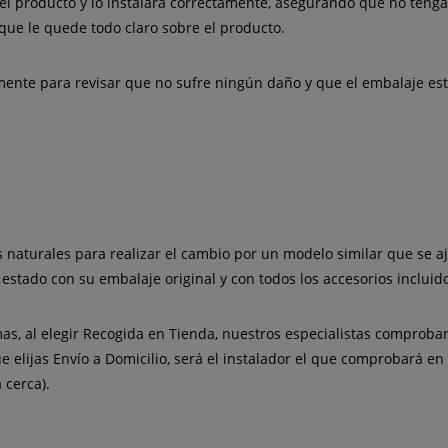
l producto y lo instalará correctamente, asegurando que no teng
 que le quede todo claro sobre el producto.
nte para revisar que no sufre ningún daño y que el embalaje est
ías naturales para realizar el cambio por un modelo similar que se 
 estado con su embalaje original y con todos los accesorios incluid
as, al elegir
Recogida en Tienda
, nuestros especialistas comprobar
e elijas
Envío a Domicilio
, será el instalador el que comprobará en
 cerca).