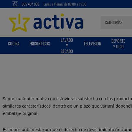
605 467 000
Lunes a Viernes de 09:00 a 19:00
LAVADO
DEPORTE
COCINA
FRIGORÍFICOS
TELEVISIÓN
Y
Y OCIO
SECADO
Si por cualquier motivo no estuvieras satisfecho con los product
similares características, dentro de un plazo que variará depend
embalaje original.
Es importante destacar que el derecho de desistimiento únicame