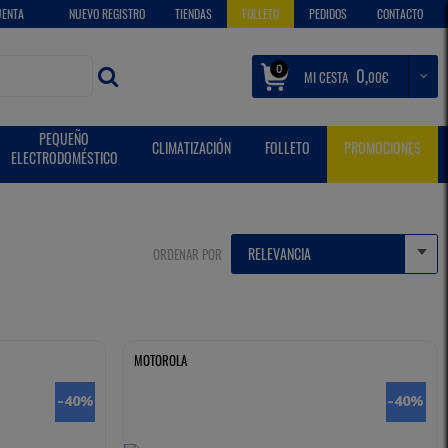
UENTA
NUEVO REGISTRO
TIENDAS
FOLLETO
PEDIDOS
CONTACTO
0
0,
MI CESTA
€
00
PEQUEÑO
CLIMATIZACIÓN
FOLLETO
PROMOCIONES
ELECTRODOMÉSTICO
ORDENAR POR
MOTOROLA
-40
%
-40
%