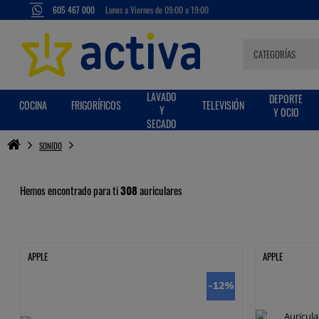
605 467 000
Lunes a Viernes de 09:00 a 19:00
LAVADO
DEPORTE
COCINA
FRIGORÍFICOS
TELEVISIÓN
Y
Y OCIO
SECADO
SONIDO
Hemos encontrado para ti
308
auriculares
APPLE
APPLE
-12
%