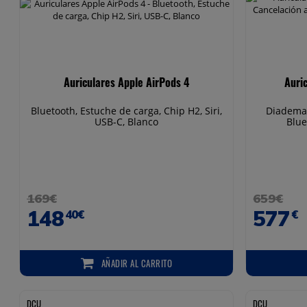
Auriculares Apple AirPods 4
Auri
Bluetooth, Estuche de carga, Chip H2, Siri,
Diadema,
USB-C, Blanco
Blue
169€
659€
148
577
40€
€
AÑADIR
AL CARRITO
AÑADIR AL CARRITO
DCU
DCU