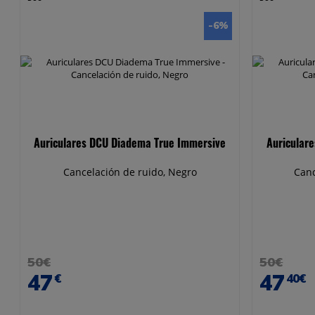
-6
%
Auriculares DCU Diadema True Immersive
Auricular
Cancelación de ruido, Negro
Canc
50€
50€
47
47
€
40€