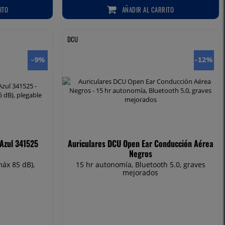
ITO
AÑADIR
AL CARRITO
O
AÑADIR AL CARRITO
DCU
-9
%
-12
%
 Azul 341525
Auriculares DCU Open Ear Conducción Aérea
Negros
áx 85 dB),
15 hr autonomía, Bluetooth 5.0, graves
mejorados