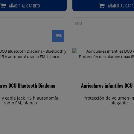
AÑADIR
AL CARRITO
AÑADIR
AL CARR
AÑADIR AL CARRITO
AÑADIR AL CARRIT
DCU
-9
%
ares DCU Bluetooth Diadema
Auriculares infantiles DCU
 y cable jack, 15 h autonomía,
Protección de volumen (m
radio FM, blanco
plegable