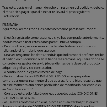
Tras esto, verás en el margen derecho un resumen del pedido y, debajo,
el rótulo "ir a pagar" que al pinchar te llevará al paso siguiente:
Facturación.
FACTURACIÓN
Aquí recopilaremos todos los datos necesarios para la facturación:
- Si estás registrado como usuario, o si ya has comprado anteriormente,
podrás volver a usar estos datos para tu nueva compra.
- De lo contrario, será necesario que facilites toda esta información
rellenando el formulario que aparece.
- Una vez tengamos los datos, tendrás que indicarnos si prefieres recibir
el pedido en tu domicilio o en la tienda más cercana. Aquí será donde se
concreten los gastos de envío (dependientes de la clase del producto
adquirido y el servicio contratado).
- A continuación, elegirás el medio de pago.
- Verás finalmente un RESUMEN DEL PEDIDO en el que podrás
comprobar que es realmente el que querías. Ahora bien, recuerda que
en este momento aún tienes posibilidad de modificarlo haciendo click
en "modificar carrito".
- Con todo esto, sólo faltará que leas y aceptes estas CONDICIONES
GENERALES DE VENTA.
- Así, si estás conforme con ellas, pincha en "Realizar Pago", lo que te
llevará a la página de CONFIRMACIÓN DE PEDIDO, donde podrás