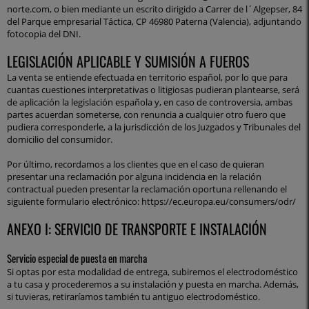
norte.com, o bien mediante un escrito dirigido a Carrer de l´Algepser, 84
del Parque empresarial Táctica, CP 46980 Paterna (Valencia), adjuntando
fotocopia del DNI.
LEGISLACIÓN APLICABLE Y SUMISIÓN A FUEROS
La venta se entiende efectuada en territorio español, por lo que para
cuantas cuestiones interpretativas o litigiosas pudieran plantearse, será
de aplicación la legislación española y, en caso de controversia, ambas
partes acuerdan someterse, con renuncia a cualquier otro fuero que
pudiera corresponderle, a la jurisdicción de los Juzgados y Tribunales del
domicilio del consumidor.
Por último, recordamos a los clientes que en el caso de quieran
presentar una reclamación por alguna incidencia en la relación
contractual pueden presentar la reclamación oportuna rellenando el
siguiente formulario electrónico:
https://ec.europa.eu/consumers/odr/
ANEXO I: SERVICIO DE TRANSPORTE E INSTALACIÓN
Servicio especial de puesta en marcha
Si optas por esta modalidad de entrega, subiremos el electrodoméstico
a tu casa y procederemos a su instalación y puesta en marcha. Además,
si tuvieras, retiraríamos también tu antiguo electrodoméstico.