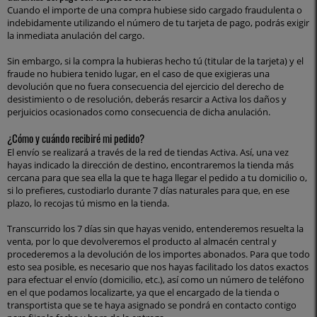
Cuando el importe de una compra hubiese sido cargado fraudulenta o
indebidamente utilizando el número de tu tarjeta de pago, podrás exigir
la inmediata anulación del cargo.
Sin embargo, si la compra la hubieras hecho tú (titular de la tarjeta) y el
fraude no hubiera tenido lugar, en el caso de que exigieras una
devolución que no fuera consecuencia del ejercicio del derecho de
desistimiento o de resolución, deberás resarcir a Activa los daños y
perjuicios ocasionados como consecuencia de dicha anulación.
¿Cómo y cuándo recibiré mi pedido?
El envío se realizará a través de la red de tiendas Activa. Así, una vez
hayas indicado la dirección de destino, encontraremos la tienda más
cercana para que sea ella la que te haga llegar el pedido a tu domicilio o,
si lo prefieres, custodiarlo durante 7 días naturales para que, en ese
plazo, lo recojas tú mismo en la tienda.
Transcurrido los 7 días sin que hayas venido, entenderemos resuelta la
venta, por lo que devolveremos el producto al almacén central y
procederemos a la devolución de los importes abonados. Para que todo
esto sea posible, es necesario que nos hayas facilitado los datos exactos
para efectuar el envío (domicilio, etc.), así como un número de teléfono
en el que podamos localizarte, ya que el encargado de la tienda o
transportista que se te haya asignado se pondrá en contacto contigo