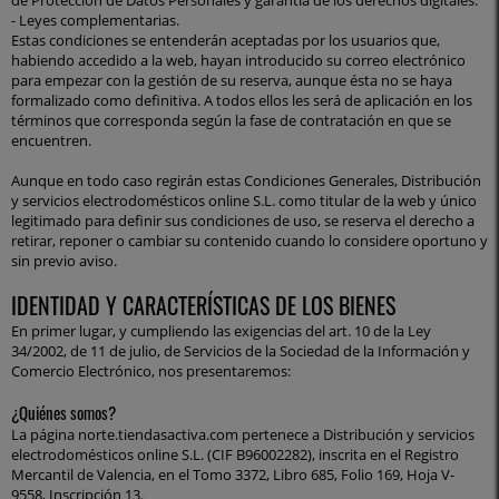
de Protección de Datos Personales y garantía de los derechos digitales.
- Leyes complementarias.
Estas condiciones se entenderán aceptadas por los usuarios que,
habiendo accedido a la web, hayan introducido su correo electrónico
para empezar con la gestión de su reserva, aunque ésta no se haya
formalizado como definitiva. A todos ellos les será de aplicación en los
términos que corresponda según la fase de contratación en que se
encuentren.
Aunque en todo caso regirán estas Condiciones Generales, Distribución
y servicios electrodomésticos online S.L. como titular de la web y único
legitimado para definir sus condiciones de uso, se reserva el derecho a
retirar, reponer o cambiar su contenido cuando lo considere oportuno y
sin previo aviso.
IDENTIDAD Y CARACTERÍSTICAS DE LOS BIENES
En primer lugar, y cumpliendo las exigencias del art. 10 de la Ley
34/2002, de 11 de julio, de Servicios de la Sociedad de la Información y
Comercio Electrónico, nos presentaremos:
¿Quiénes somos?
La página
norte.tiendasactiva.com
pertenece a Distribución y servicios
electrodomésticos online S.L. (CIF B96002282), inscrita en el Registro
Mercantil de Valencia, en el Tomo 3372, Libro 685, Folio 169, Hoja V-
9558, Inscripción 13.