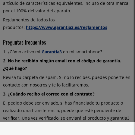
artículo de características equivalentes, incluso de otra marca
por el 100% del valor del aparato.
Reglamentos de todos los
productos:
https://www.garantia3.es/reglamentos
Preguntas frecuentes
1. ¿Cómo activo mi
Garantia3
en mi smartphone?
2. No he recibido ningún email con el código de garantía.
¿Qué hago?
Revisa tu carpeta de spam. Si no lo recibes, puedes ponerte en
contacto con nosotros y te lo facilitaremos.
3. ¿Cuándo recibo el correo con el contrato?
El pedido debe ser enviado, si has financiado tu producto o
realizado una transferencia, puede que esté pendiente de
verificar. Una vez verificado, se enviará el producto y garantia3
te enviará el mail.
4. ¿Cómo contacto si ocurre algo en mi producto?