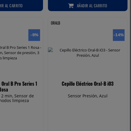
DIR
AL CARRITO
AÑADIR
AL CARRITO
 AL CARRITO
AÑADIR AL CARRITO
ORALB
-8
%
-14
%
o Oral B Pro Series 1
Cepillo Eléctrico Oral-B iO3
Rosa
 2 min, Sensor de
Sensor Presión, Azul
 modos limpieza