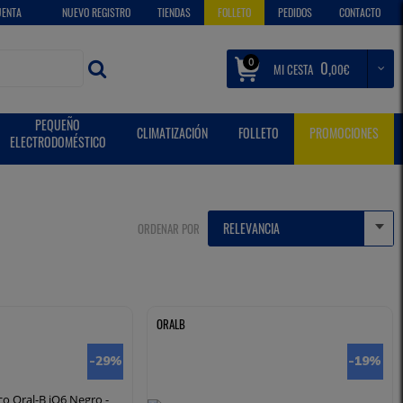
UENTA
NUEVO REGISTRO
TIENDAS
FOLLETO
PEDIDOS
CONTACTO
0
0,
MI CESTA
€
00
PEQUEÑO
CLIMATIZACIÓN
FOLLETO
PROMOCIONES
ELECTRODOMÉSTICO
ORDENAR POR
ORALB
-29
%
-19
%