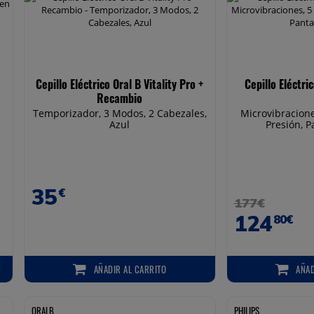
Cepillo Eléctrico Oral B Vitality Pro +
Cepillo Eléctri
Recambio
Temporizador, 3 Modos, 2 Cabezales,
Microvibracion
Azul
Presión, P
35
€
177€
124
80€
AÑADIR
AL CARRITO
AÑA
AÑADIR AL CARRITO
AÑADIR
ORALB
PHILIPS