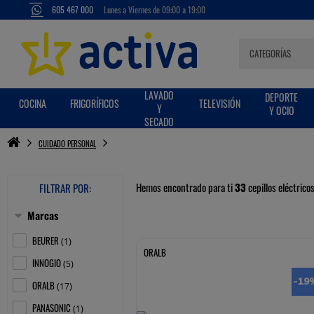
605 467 000
Lunes a Viernes de 09:00 a 19:00
LAVADO
DEPORTE
COCINA
FRIGORÍFICOS
TELEVISIÓN
Y
Y OCIO
SECADO
CUIDADO PERSONAL
Hemos encontrado para ti
33
cepillos eléctrico
FILTRAR POR:
Marcas
Mostrar/ocultar
BEURER
(
)
1
ORALB
INNOGIO
(
)
5
-19
ORALB
(
)
17
PANASONIC
(
)
1