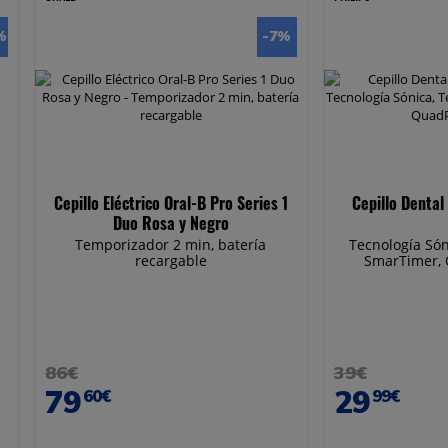
%
-7
%
Cepillo Eléctrico Oral-B Pro Series 1
Cepillo Dental
Duo Rosa y Negro
Temporizador 2 min, batería
Tecnología Só
recargable
SmarTimer, 
86€
39€
79
29
60€
99€