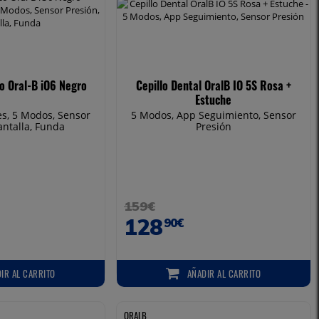
co Oral-B iO6 Negro
Cepillo Dental OralB IO 5S Rosa +
Estuche
es, 5 Modos, Sensor
5 Modos, App Seguimiento, Sensor
antalla, Funda
Presión
159€
128
90€
DIR
AL CARRITO
AÑADIR
AL CARRITO
 AL CARRITO
AÑADIR AL CARRITO
ORALB