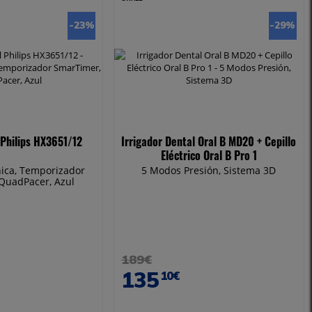
-23
%
-29
%
 Philips HX3651/12
Irrigador Dental Oral B MD20 + Cepillo
Eléctrico Oral B Pro 1
nica, Temporizador
5 Modos Presión, Sistema 3D
QuadPacer, Azul
189€
135
10€