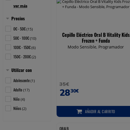
ver más
Precios
Mostrar/ocultar
0€ - 50€
(
)
15
Cepillo Eléctrico Oral B Vitality Kids
50€ - 100€
(
)
10
Frozen + Funda
Modo Sensible, Programador
100€ - 150€
(
)
6
150€ - 200€
(
)
2
Utilizar con
Mostrar/ocultar
Adolescente
(
)
1
35€
Adulto
28
(
)
17
30€
Niño
(
)
4
Niños
(
)
2
AÑADIR
AL CARRITO
AÑADIR AL CARRITO
ORALB