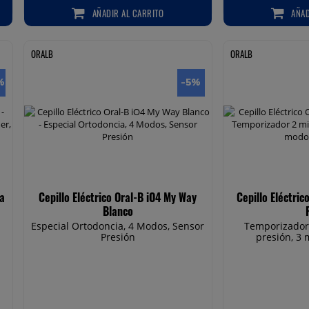
AÑADIR
AL CARRITO
AÑA
AÑADIR AL CARRITO
AÑADIR
ORALB
ORALB
%
-5
%
sa
Cepillo Eléctrico Oral-B iO4 My Way
Cepillo Eléctric
Blanco
Especial Ortodoncia, 4 Modos, Sensor
Temporizador
Presión
presión, 3