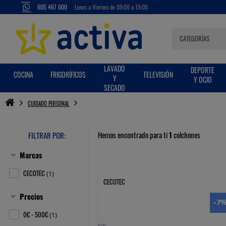
605 467 000
Lunes a Viernes de 09:00 a 19:00
LAVADO
DEPORTE
COCINA
FRIGORÍFICOS
TELEVISIÓN
Y
Y OCIO
SECADO
CUIDADO PERSONAL
Hemos encontrado para ti
1
colchones
FILTRAR POR:
Marcas
Mostrar/ocultar
CECOTEC
(
)
1
CECOTEC
Precios
-7
Mostrar/ocultar
0€ - 500€
(
)
1