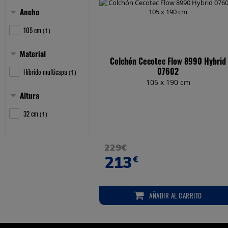
Ancho
Mostrar/ocultar
105 cm
(
)
1
Material
Colchón Cecotec Flow 8990 Hybrid
Mostrar/ocultar
07602
Híbrido multicapa
(
)
1
105 x 190 cm
Altura
Mostrar/ocultar
32 cm
(
)
1
229€
213
€
AÑADIR
AL CARRITO
AÑADIR AL CARRITO