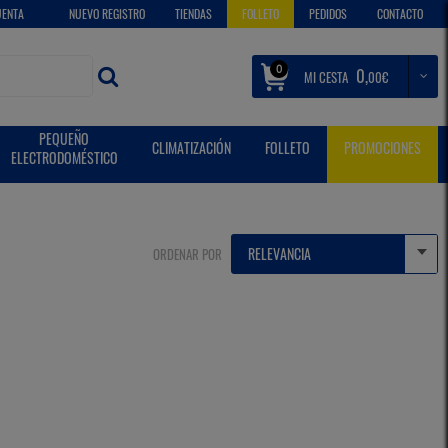
UENTA
NUEVO REGISTRO
TIENDAS
FOLLETO
PEDIDOS
CONTACTO
0
0,
MI CESTA
€
00
PEQUEÑO
CLIMATIZACIÓN
FOLLETO
PROMOCIONES
ELECTRODOMÉSTICO
ORDENAR POR