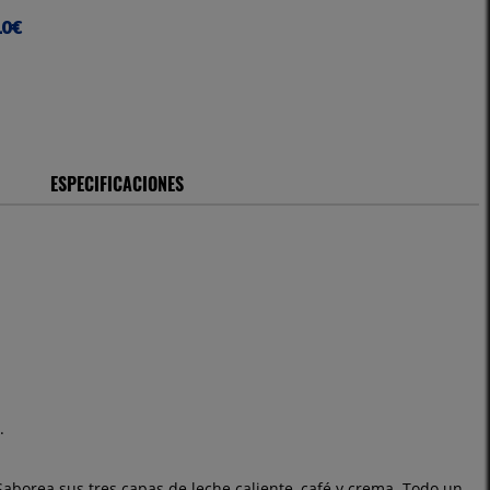
10€
ESPECIFICACIONES
.
borea sus tres capas de leche caliente, café y crema. Todo un