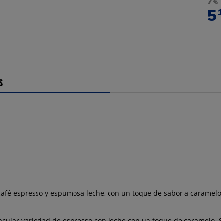
7€
5
S
café espresso y espumosa leche, con un toque de sabor a caramelo
lar variedad de espresso con leche con un toque de caramelo. Sa