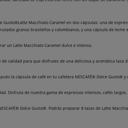
e Gusto®Latte Macchiato Caramel en dos cápsulas: una de espress
y afrutados granos brasileños y colombianos, y una cápsula de lech
rar un Latte Macchiato Caramel dulce e intenso.
 de calidad para que disfrutes de una deliciosa y aromática taza 
spués la cápsula de café en tu cafetera NESCAFÉ® Dolce Gusto® y 
dad. Disfruta de nuestra gama de espressos intensos, cafés largos,
 NESCAFÉ® Dolce Gusto®. Podrás preparar 8 tazas de Latte Macchia