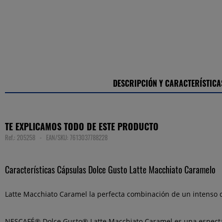
DESCRIPCIÓN Y CARACTERÍSTICA
TE EXPLICAMOS TODO DE ESTE PRODUCTO
Ref.: 205258 - EAN/SKU: 7613037788228
Características Cápsulas Dolce Gusto Latte Macchiato Caramelo
Latte Macchiato Caramel la perfecta combinación de un intenso 
NESCAFÉ® Dolce Gusto® Latte Macchiato Caramel es una espectacu