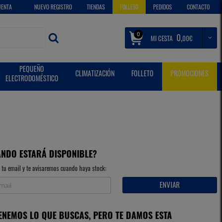
UENTA
NUEVO REGISTRO
TIENDAS
FOLLETO
PEDIDOS
CONTACTO
0
0,
MI CESTA
€
00
NO DISPONIBLE
PEQUEÑO
CLIMATIZACIÓN
FOLLETO
PROMOCIONES
ELECTRODOMÉSTICO
NDO ESTARÁ DISPONIBLE?
 tu email y te avisaremos cuando haya stock:
ENVIAR
ENEMOS LO QUE BUSCAS, PERO TE DAMOS ESTA